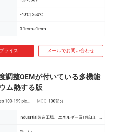
1.5~500V
-40℃ | 260℃
0.1mm~1mm
プライス
メールでお問い合わせ
温度調整OEMが付いている多機能
ウム熱する版
s 100-199 pieces
MOQ:
100部分
indusrtial製造工場、エネルギー及び鉱山、他
新しい