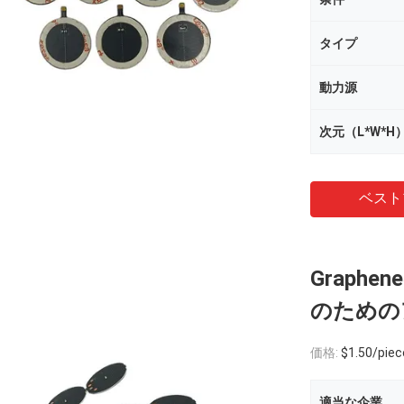
タイプ
動力源
次元（L*W*H
ベスト
Graph
のための
価格:
$1.50/piece
適当な企業