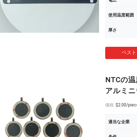
電圧
使用温度範囲
厚さ
ベスト
NTCの
アルミニ
価格:
$2.00/piece
適当な企業
条件