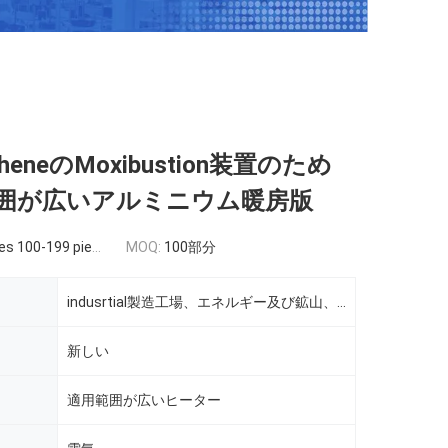
apheneのMoxibustion装置のため
囲が広いアルミニウム暖房版
s 100-199 pieces
MOQ:
100部分
indusrtial製造工場、エネルギー及び鉱山、他
新しい
適用範囲が広いヒーター