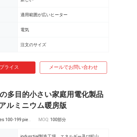
適用範囲が広いヒーター
電気
）
注文のサイズ
プライス
メールでお問い合わせ
eneの多目的小さい家庭用電化製品
アルミニウム暖房版
s 100-199 pieces
MOQ:
100部分
indusrtial製造工場、エネルギー及び鉱山、他