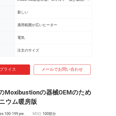
新しい
適用範囲が広いヒーター
電気
）
注文のサイズ
プライス
メールでお問い合わせ
Moxibustionの器械OEMのため
ニウム暖房版
s 100-199 pieces
MOQ:
100部分