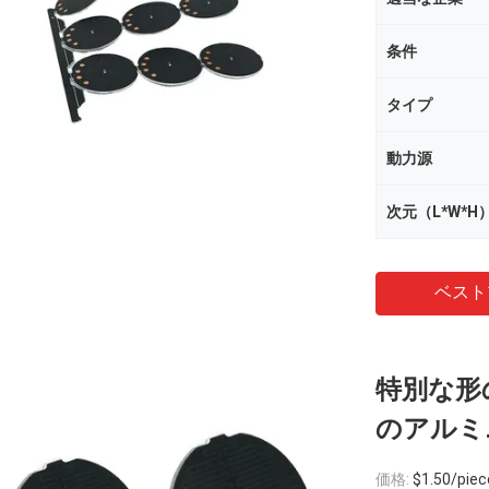
条件
タイプ
動力源
次元（L*W*H
ベスト
特別な形の
のアルミ
価格:
$1.50/piece