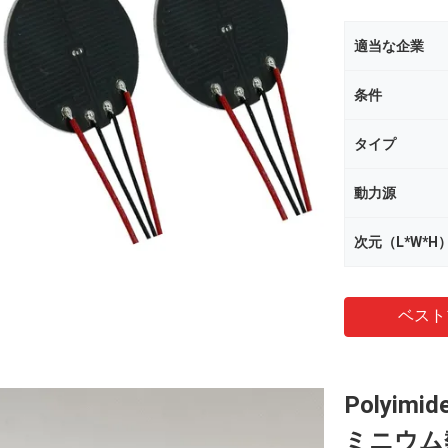
適当な企業
条件
タイプ
動力源
次元（L*W*H
ベスト
Polyi
ミニウム熱