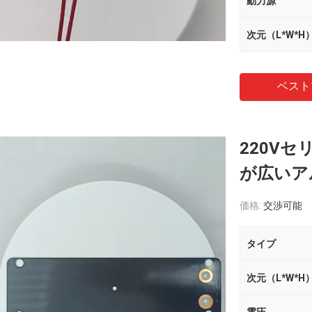
動力源
次元（L*W*H
ベスト
220Vセ
が広いア
価格:
交渉可能
タイプ
次元（L*W*H