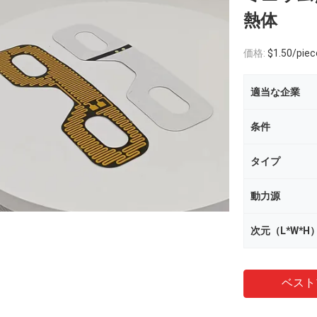
熱体
価格:
$1.50/piece
適当な企業
条件
タイプ
動力源
次元（L*W*H
ベスト