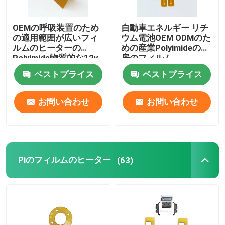
アルミニウム熱する版
OEMの呼吸装置のため
自動車エネルギー リチ
の適用範囲が広いフィ
ウム電池OEM ODMのた
ルムのヒーターの
めの産業Polyimideの暖
Polyimideの適用範囲が広いヒーター
Polyimide物質的な12v
房のフィルム
ベストプライス
ベストプライス
適用範囲が広いヒーターの要素
お問い合わせ
お問い合わせ
Piのフィルムのヒーター
(63)