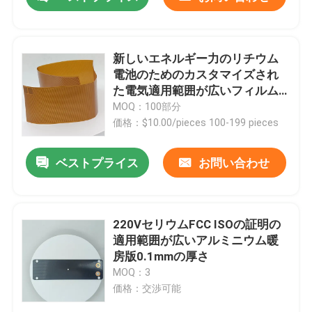
新しいエネルギー力のリチウム
電池のためのカスタマイズされ
た電気適用範囲が広いフィルム
のヒーター
MOQ：100部分
価格：$10.00/pieces 100-199 pieces
ベストプライス
お問い合わせ
家
220VセリウムFCC ISOの証明の
適用範囲が広いアルミニウム暖
房版0.1mmの厚さ
プロダクト
MOQ：3
価格：交渉可能
ビデオ