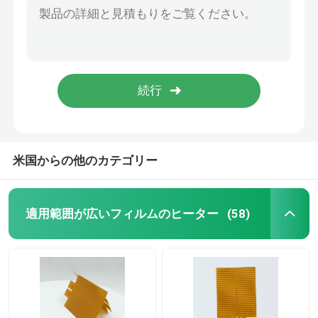
速い熱するPolyimideのヒーターのフィルム、注文の電気適用範囲が広い発熱体
Polyimideの暖房のフィルム
特別な形の産業電気Polyimideのヒーターの要素
黄色く黒い色の注文の電気Polyimideの暖房のフィルム
適用範囲が広い温湿布
速い暖房の260度の電気注文の適用範囲が広いヒーターのPolyimide材料
産業エネルギー鉱山のための多目的注文のPolyimideのヒーターの黄色い色
Polyimideのヒーターの要素
米国からの他のカテゴリー
注文のPolyimideのヒーター
適用範囲が広いフィルムのヒーター
(58)
注文の適用範囲が広いヒーター
Grapheneの暖房のフィルム
電気熱するフィルム