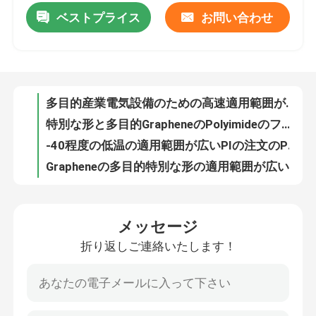
ベストプライス
お問い合わせ
多目的産業電気設備のための高速適用範囲が広いPiのフィルムのヒーター
特別な形と多目的GrapheneのPolyimideのフィルムのヒーター
私達について
-40程度の低温の適用範囲が広いPIの注文のPolyimideのヒーター
Grapheneの多目的特別な形の適用範囲が広いPolyimideのヒーター
工場旅行
ウエストの足の心配の暖房のための12v電気Polyimideの適用範囲が広いヒーター
多機能手のウォーマーのための高速電気適用範囲が広いPolyimideのヒーター
品質管理
黄色い色の医療機器のための薄いPolyimideの発熱体
PolyimideのU字型枕のためにサーモスタット適用範囲が広い薄膜の発熱体
ニュース
U字型枕のためのOEM ODMのPolyimideの暖房のフィルムの速い暖房
産業のための特別な形のGrapheneの暖房のフィルムの適用範囲が広い電気
引用を要求しなさい
メッセージ
世帯のヒーターOEM ODMのための速い暖房のGrapheneの発熱体
折り返しご連絡いたします！
世帯のヒーターのための適用範囲が広い電気Grapheneの暖房のフィルム0.1mmの厚さ
適用範囲が広いフィルムのヒーター
ODMの特別な形の正確な温度調整の適用範囲が広い発熱体
黄色く黒い色の特別な形と適用範囲が広いOEMの金属のPolyimideの発熱体
Piのフィルムのヒーター
500V産業多機能のための260度のPolyimideのヒーターの要素