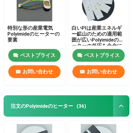
特別な形の産業電気
白いPIは産業エネルギ
Polyimideのヒーターの
ー鉱山のための適用範
要素
囲が広いPolyimideのヒ
ーターの低圧を合金に
する
ベストプライス
ベストプライス
お問い合わせ
お問い合わせ
注文のPolyimideのヒーター
(36)