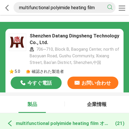
Shenzhen Datang Dingsheng Technology
Co., Ltd.
706~710, Block B, Baogang Center, north of
Baoyuan Road, Gushu Community, Xixiang
Street, Bao'an District, Shenzhen,中国
5.0
確認された製造者
今すぐ電話
お問い合わせ
製品
企業情報
multifunctional polyimide heating film オンライン製造
(21)