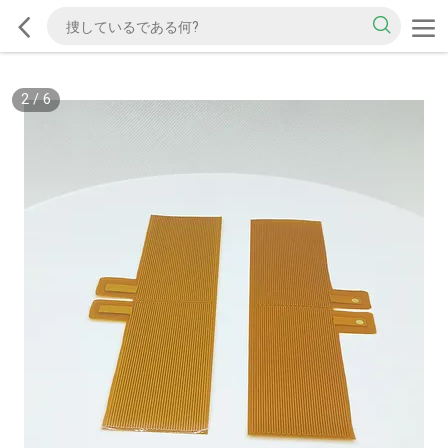
2
/
6