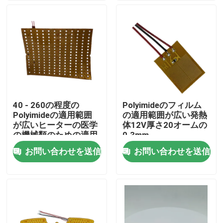
私達について
工場旅行
品質管理
40 - 260の程度の
Polyimideのフィルム
Polyimideの適用範囲
の適用範囲が広い発熱
ニュース
が広いヒーターの医学
体12V厚さ20オームの
の機械類のための適用
0.3mm
範囲が広い発熱体
お問い合わせを送信
お問い合わせを送信
引用を要求しなさい
適用範囲が広いフィルムのヒーター
Piのフィルムのヒーター