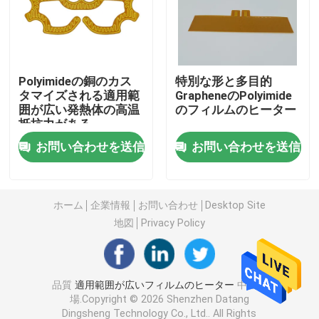
Polyimideの暖房のフィルム
Polyimideの銅のカス
特別な形と多目的
適用範囲が広い温湿布
タマイズされる適用範
GrapheneのPolyimide
囲が広い発熱体の高温
のフィルムのヒーター
抵抗力がある
Polyimideのヒーターの要素
お問い合わせを送信
お問い合わせを送信
注文のPolyimideのヒーター
ホーム
企業情報
お問い合わせ
Desktop Site
注文の適用範囲が広いヒーター
地図
Privacy Policy
Grapheneの暖房のフィルム
品質
適用範囲が広いフィルムのヒーター
中国工
場.Copyright © 2026 Shenzhen Datang
電気熱するフィルム
Dingsheng Technology Co., Ltd.. All Rights