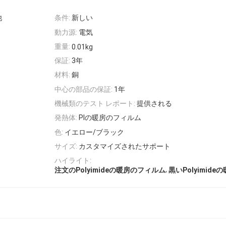
他
条件:
新しい
動力源:
電気
重量:
0.01kg
保証:
3年
材料:
銅
中心の部品の保証:
1年
機械類のテスト レポート:
提供される
発熱体:
PIの暖房のフィルム
色:
イエロー/ブラック
サイズ:
カスタマイズされたサポート
ハイライト:
,
注文のPolyimideの暖房のフィルム
黒いPolyimid