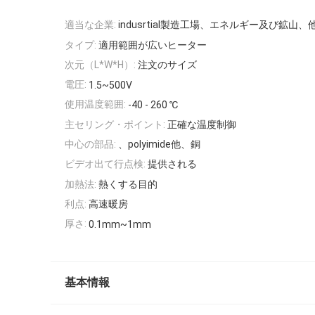
適当な企業:
indusrtial製造工場、エネルギー及び鉱山、
タイプ:
適用範囲が広いヒーター
次元（L*W*H）:
注文のサイズ
電圧:
1.5~500V
使用温度範囲:
-40 - 260 ℃
主セリング・ポイント:
正確な温度制御
中心の部品:
、polyimide他、銅
ビデオ出て行点検:
提供される
加熱法:
熱くする目的
利点:
高速暖房
厚さ:
0.1mm~1mm
基本情報