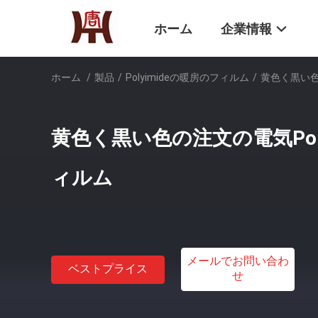
ホーム
企業情報
ホーム
/
製品
/
Polyimideの暖房のフィルム
/
黄色く黒い色
黄色く黒い色の注文の電気Poly
ィルム
メールでお問い合わ
ベストプライス
せ