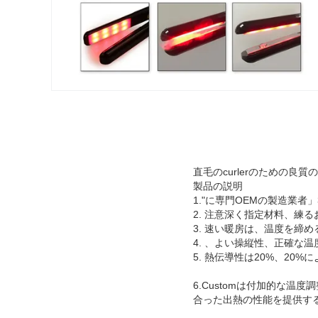
直毛のcurlerのための
製品の説明
1."に専門OEMの製造業
2. 注意深く指定材料、練
3. 速い暖房は、温度を締め
4. 、よい操縦性、正確な
5.
熱伝導性は20%、20%
6.Customは
付加的な温度調
合った出熱の性能を提供す