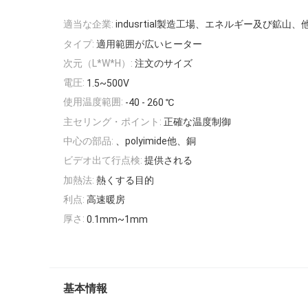
適当な企業:
indusrtial製造工場、エネルギー及び鉱山、
タイプ:
適用範囲が広いヒーター
次元（L*W*H）:
注文のサイズ
電圧:
1.5~500V
使用温度範囲:
-40 - 260 ℃
主セリング・ポイント:
正確な温度制御
中心の部品:
、polyimide他、銅
ビデオ出て行点検:
提供される
加熱法:
熱くする目的
利点:
高速暖房
厚さ:
0.1mm~1mm
基本情報