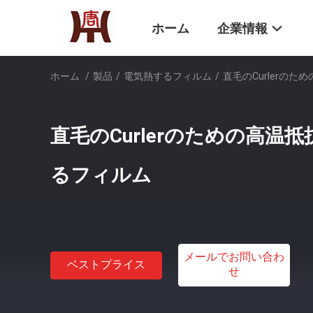
ホーム
企業情報
ホーム
/
製品
/
電気熱するフィルム
/
直毛のCurlerの
直毛のCurlerのための高温
るフィルム
メールでお問い合わ
ベストプライス
せ