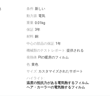
他
条件:
新しい
動力源:
電気
重量:
0.01kg
保証:
3年
材料:
銅
中心の部品の保証:
1年
機械類のテスト レポート:
提供される
発熱体:
PIの暖房のフィルム
色:
黄色
サイズ:
カスタマイズされたサポート
ハイライト:
,
温度の抵抗力がある電気熱するフィルム
ヘア・カーラーの電気熱するフィルム